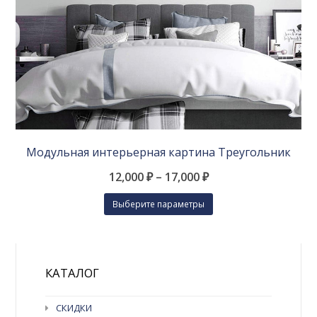
Модульная интерьерная картина Треугольник
12,000
₽
–
17,000
₽
Этот
Выберите параметры
товар
имеет
несколько
вариаций.
Опции
КАТАЛОГ
можно
выбрать
СКИДКИ
на