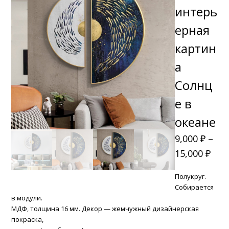
интерь
ерная
картин
а
Солнц
е в
океане
9,000
₽
–
15,000
₽
Полукруг.
Собирается
в модули.
МДФ, толщина 16 мм. Д
екор — жемчужный дизайнерская
покраска,