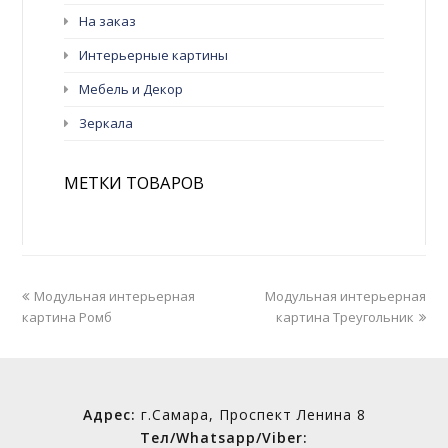
странице
На заказ
товара.
Интерьерные картины
Мебель и Декор
Зеркала
МЕТКИ ТОВАРОВ
previous
next
Модульная интерьерная
Модульная интерьерная
post:
post:
картина Ромб
картина Треугольник
Адрес:
г.Самара, Проспект Ленина 8
Тел/Whatsapp/Viber: