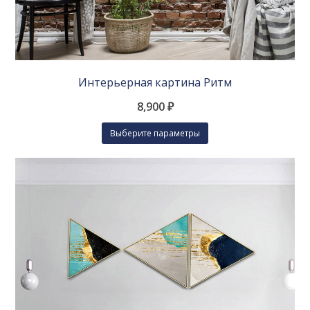
Интерьерная картина Ритм
8,900
₽
Этот
Выберите параметры
товар
имеет
несколько
вариаций.
Опции
можно
выбрать
на
странице
товара.