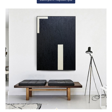
товар
имеет
несколько
вариаций.
Опции
можно
выбрать
на
странице
товара.