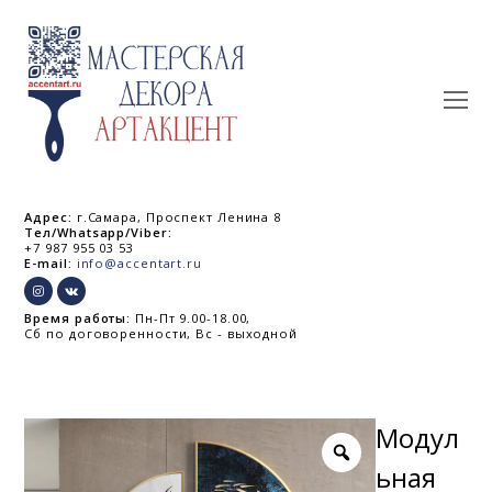
O
Mo
M
Адрес:
г.Самара, Проспект Ленина 8
Тел/Whatsapp/Viber:
+7 987 955 03 53
E-mail:
info@accentart.ru
Время работы:
Пн-Пт 9.00-18.00,
Сб по договоренности, Вс - выходной
Модул
ьная