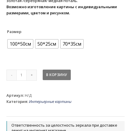
золотая /серебряная/ медная поталь.
Возможно изготовление картины с индивидуальными
размерами, цветом и рисунком.
Размер
100*50см
50*25см
70*35см
Количество
В КОРЗИНУ
товара
Модульная
интерьерная
Артикул:
Н/Д
картина
Категория:
Интерьерные картины
Солнце
в
океане
Ответственность за целостность зеркала при доставке
лежит на интернет магазине.